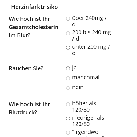
Herzinfarktrisiko
über 240mg /
Wie hoch ist Ihr
dl
Gesamtcholesterin
200 bis 240 mg
im Blut?
/ dl
unter 200 mg /
dl
ja
Rauchen Sie?
manchmal
nein
höher als
Wie hoch ist Ihr
120/80
Blutdruck?
niedriger als
120/80
"irgendwo